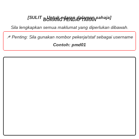
[SULIT – Untuk edaran dalaman sahaja]
BORANG PENDAFTARAN
Sila lengkapkan semua maklumat yang diperlukan dibawah.
📌 Penting: Sila gunakan nombor pekerja/staf sebagai username
Contoh: pmd01