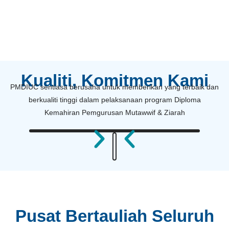
Kualiti, Komitmen Kami
PMDIUC sentiasa berusaha untuk memberikan yang terbaik dan
berkualiti tinggi dalam pelaksanaan program Diploma
Kemahiran Pemgurusan Mutawwif & Ziarah
Pusat Bertauliah Seluruh